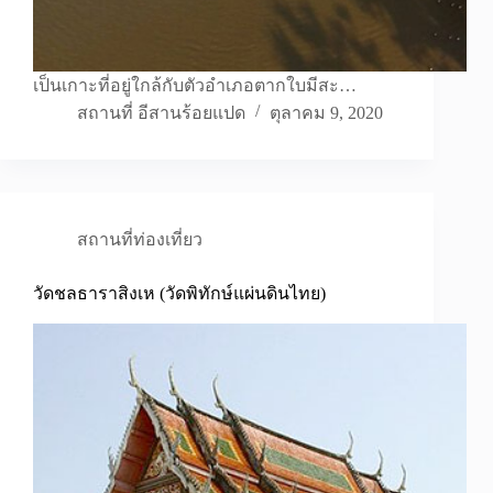
เป็นเกาะที่อยู่ใกล้กับตัวอำเภอตากใบมีสะ…
สถานที่ อีสานร้อยแปด
ตุลาคม 9, 2020
สถานที่ท่องเที่ยว
วัดชลธาราสิงเห (วัดพิทักษ์แผ่นดินไทย)