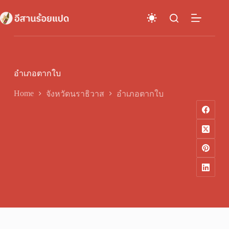
Skip
to
content
อำเภอตากใบ
Home
จังหวัดนราธิวาส
อำเภอตากใบ