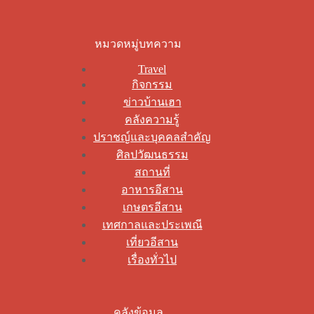
หมวดหมู่บทความ
Travel
กิจกรรม
ข่าวบ้านเฮา
คลังความรู้
ปราชญ์และบุคคลสำคัญ
ศิลปวัฒนธรรม
สถานที่
อาหารอีสาน
เกษตรอีสาน
เทศกาลและประเพณี
เที่ยวอีสาน
เรื่องทั่วไป
คลังข้อมูล