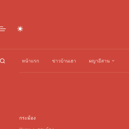
Skip
to
content
หน้าแรก
ข่าวบ้านเฮา
ผญาอีสาน
กระม้อง