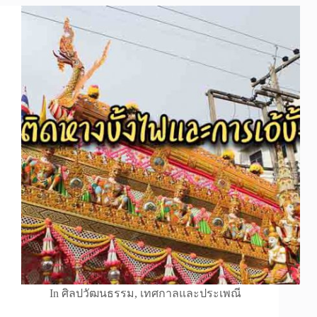
In
ศิลปวัฒนธรรม
,
เทศกาลและประเพณี