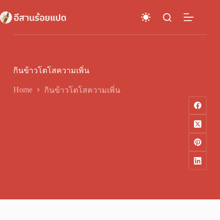
Skip
to
content
กินข้าวโตโสความเพิ่น
Home
กินข้าวโตโสความเพิ่น