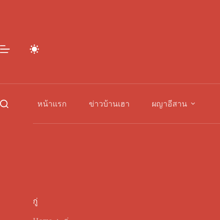
Skip
to
content
หน้าแรก
ข่าวบ้านเฮา
ผญาอีสาน
กู่