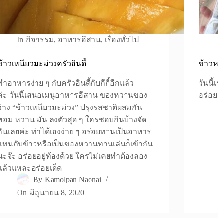
In
กิจกรรม
,
อาหารอีสาน
,
เรื่องทั่วไป
ข้าวเหนียวมะม่วงครัวอินดี้
ข้าว
ทำอาหารง่าย ๆ กับครัวอินดี้กับกีกี้อีกแล้ว
วันนี
ค่ะ วันนี้เสนอเมนูอาหารอีสาน ของหวานของ
อร่อ
ว่าง “ข้าวเหนียวมะม่วง” ปรุงรสชาติผสมกัน
หอม หวาน มัน ลงตัวสุด ๆ ใครชอบกินบ้างจัด
กันเลยค่ะ ทำได้เองง่าย ๆ อร่อยทานเป็นอาหาร
แทนกับข้าวหรือเป็นของหวานทานเล่นก็เข้ากัน
นะจ๊ะ อร่อยอยู่ท้องด้วย ใครไม่เคยทำต้องลอง
แล้วแหละอร่อยเด็ด
By
Kamolpan Naonai
On
มิถุนายน 8, 2020