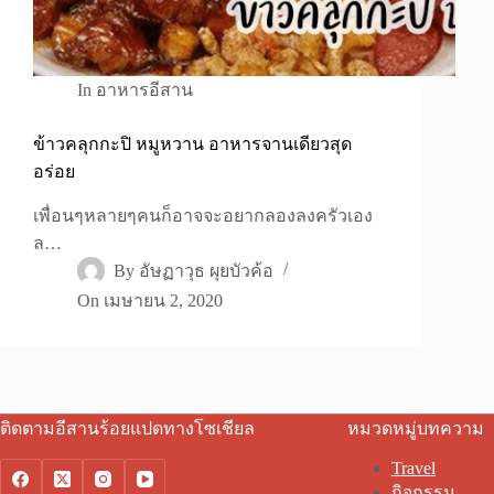
In
อาหารอีสาน
ข้าวคลุกกะปิ หมูหวาน อาหารจานเดียวสุด
อร่อย
เพื่อนๆหลายๆคนก็อาจจะอยากลองลงครัวเอง
ล…
By
อัษฏาวุธ ผุยบัวค้อ
On
เมษายน 2, 2020
ติดตามอีสานร้อยแปดทางโซเชียล
หมวดหมู่บทความ
Travel
กิจกรรม