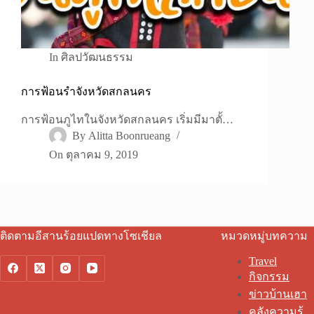
In
ศิลปวัฒนธรรม
การฟ้อนรำจังหวัดสกลนคร
การฟ้อนภูไทในจังหวัดสกลนคร เริ่มมีมาตั้…
By
Alitta Boonrueang
On
ตุลาคม 9, 2019
ติดตามอีสานร้อยแปดทางโซเชียล
หมวดหมู่บทความ
Travel
กิจกรรม
ข่าวบ้านเฮา
คลังความรู้