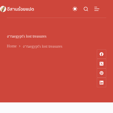
Skip
to
content
งานegypt's lost treasures
Home
งานegypt's lost treasures