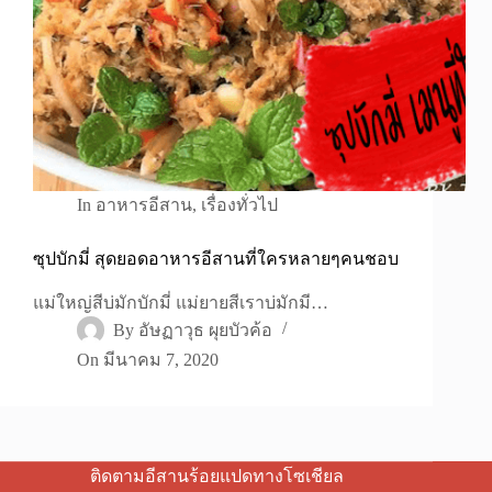
In
อาหารอีสาน
,
เรื่องทั่วไป
ซุปบักมี่ สุดยอดอาหารอีสานที่ใครหลายๆคนชอบ
แม่ใหญ่สีบ่มักบักมี่ แม่ยายสีเราบ่มักมี…
By
อัษฏาวุธ ผุยบัวค้อ
On
มีนาคม 7, 2020
ติดตามอีสานร้อยแปดทางโซเชียล