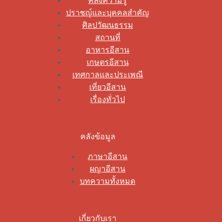
คลังความรู้
ปราชญ์และบุคคลสำคัญ
ศิลปวัฒนธรรม
สถานที่
อาหารอีสาน
เกษตรอีสาน
เทศกาลและประเพณี
เที่ยวอีสาน
เรื่องทั่วไป
คลังข้อมูล
ภาษาอีสาน
ผญาอีสาน
บทความทั้งหมด
เกี่ยวกับเรา