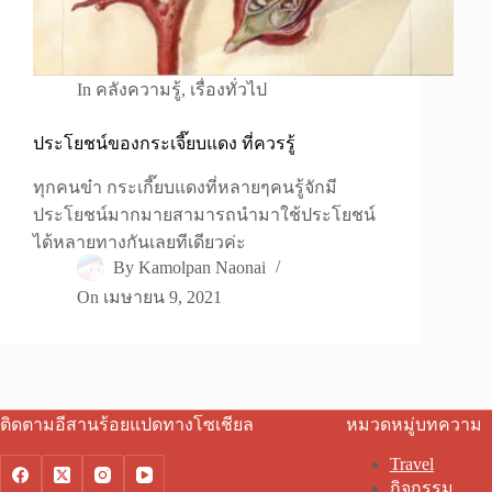
In
คลังความรู้
,
เรื่องทั่วไป
ประโยชน์ของกระเจี๊ยบแดง ที่ควรรู้
ทุกคนข๋า กระเกี๊ยบแดงที่หลายๆคนรู้จักมี
ประโยชน์มากมายสามารถนำมาใช้ประโยชน์
ได้หลายทางกันเลยทีเดียวค่ะ
By
Kamolpan Naonai
On
เมษายน 9, 2021
ติดตามอีสานร้อยแปดทางโซเชียล
หมวดหมู่บทความ
Travel
กิจกรรม