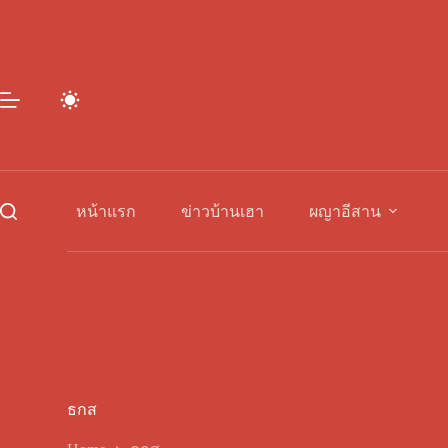
Skip
to
content
หน้าแรก
ข่าวบ้านเฮา
ผญาอีสาน
ธกส