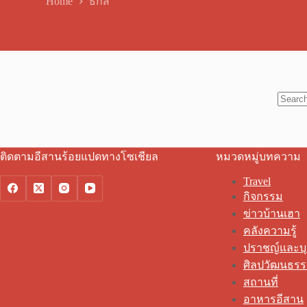
Home
ธกส
No
results
ติดตามอีสานร้อยแปดทางโซเชียล
หมวดหมู่บทความ
Travel
กิจกรรม
ข่าวบ้านเฮา
คลังความรู้
ปราชญ์และบ
ศิลปวัฒนธร
สถานที่
อาหารอีสาน