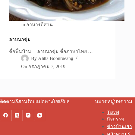
In
อาหารอีสาน
ลาบนกขุ่ม
ชื่อพื้นบ้าน ลาบนกขุ่ม ชื่อภาษาไทย …
By
Alitta Boonrueang
On
กรกฎาคม 7, 2019
ติดตามอีสานร้อยแปดทางโซเชียล
หมวดหมู่บทความ
Travel
กิจกรรม
ข่าวบ้านเฮา
คลังความรู้