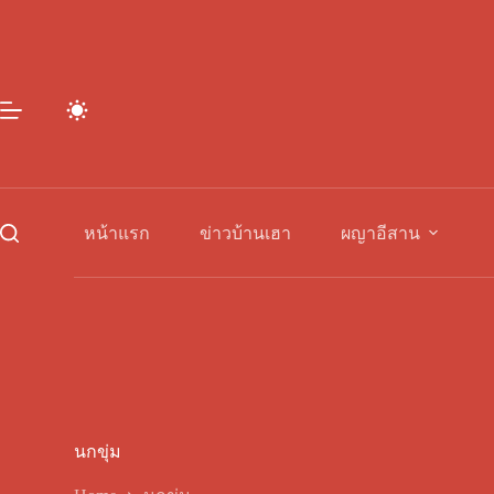
Skip
to
content
หน้าแรก
ข่าวบ้านเฮา
ผญาอีสาน
นกขุ่ม