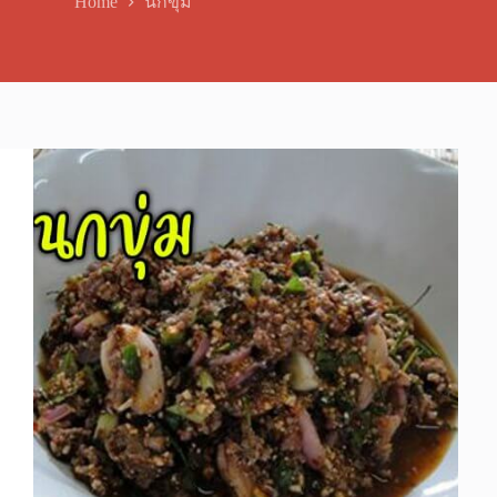
Home
นกขุ่ม