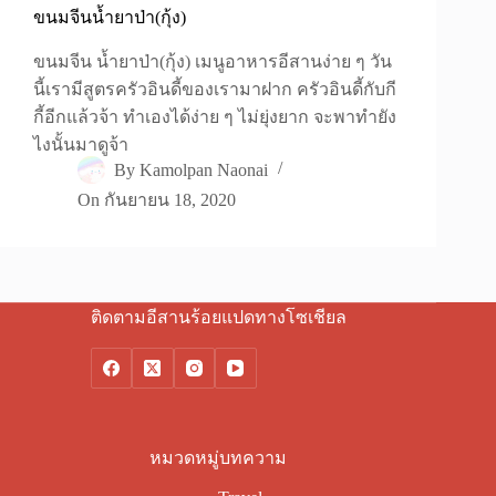
ขนมจีนน้ำยาป่า(กุ้ง)
ขนมจีน น้ำยาป่า(กุ้ง) เมนูอาหารอีสานง่าย ๆ วัน
นี้เรามีสูตรครัวอินดี้ของเรามาฝาก ครัวอินดี้กับกี
กี้อีกแล้วจ้า ทำเองได้ง่าย ๆ ไม่ยุ่งยาก จะพาทำยัง
ไงนั้นมาดูจ้า
By
Kamolpan Naonai
On
กันยายน 18, 2020
ติดตามอีสานร้อยแปดทางโซเชียล
หมวดหมู่บทความ