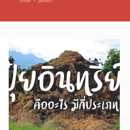
Home
ปุ๋ยหมัก