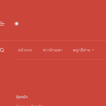
Skip
to
content
หน้าแรก
ข่าวบ้านเฮา
ผญาอีสาน
ปุ๋ยหมัก