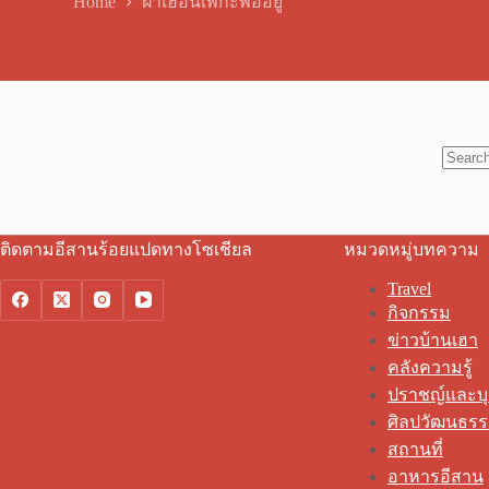
Home
ฝาเฮือนเพกะพออยู่
No
results
ติดตามอีสานร้อยแปดทางโซเชียล
หมวดหมู่บทความ
Travel
กิจกรรม
ข่าวบ้านเฮา
คลังความรู้
ปราชญ์และบ
ศิลปวัฒนธร
สถานที่
อาหารอีสาน