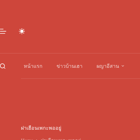
Skip
to
content
หน้าแรก
ข่าวบ้านเฮา
ผญาอีสาน
ฝาเฮือนเพกะพออยู่