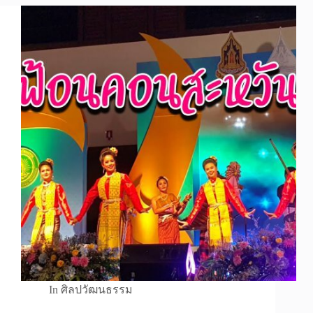
In
ศิลปวัฒนธรรม