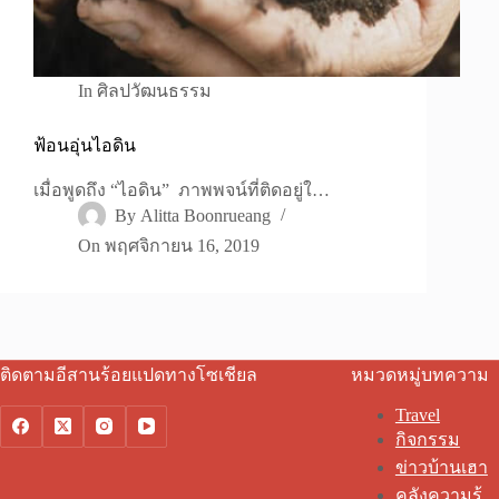
In
ศิลปวัฒนธรรม
ฟ้อนอุ่นไอดิน
เมื่อพูดถึง “ไอดิน” ภาพพจน์ที่ติดอยู่ใ…
By
Alitta Boonrueang
On
พฤศจิกายน 16, 2019
ติดตามอีสานร้อยแปดทางโซเชียล
หมวดหมู่บทความ
Travel
กิจกรรม
ข่าวบ้านเฮา
คลังความรู้