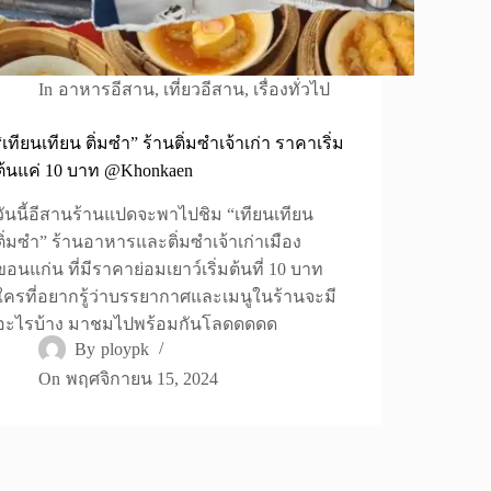
In
อาหารอีสาน
,
เที่ยวอีสาน
,
เรื่องทั่วไป
“เทียนเทียน ติ่มซำ” ร้านติ่มซำเจ้าเก่า ราคาเริ่ม
ต้นแค่ 10 บาท @Khonkaen
วันนี้อีสานร้านแปดจะพาไปชิม “เทียนเทียน
ติ่มซำ” ร้านอาหารและติ่มซำเจ้าเก่าเมือง
ขอนแก่น ที่มีราคาย่อมเยาว์เริ่มต้นที่ 10 บาท
ใครที่อยากรู้ว่าบรรยากาศและเมนูในร้านจะมี
อะไรบ้าง มาชมไปพร้อมกันโลดดดดด
By
ploypk
On
พฤศจิกายน 15, 2024