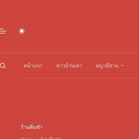
Skip
to
content
หน้าแรก
ข่าวบ้านเฮา
ผญาอีสาน
ร้านติ่มซำ