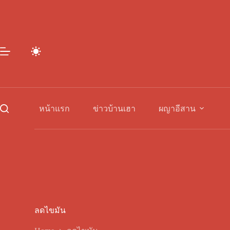
Skip
to
content
หน้าแรก
ข่าวบ้านเฮา
ผญาอีสาน
ลดไขมัน