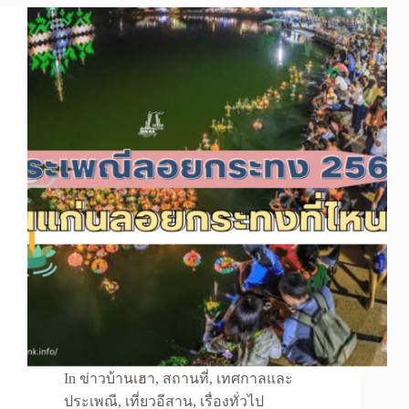
In
ข่าวบ้านเฮา
,
สถานที่
,
เทศกาลและ
ประเพณี
,
เที่ยวอีสาน
,
เรื่องทั่วไป