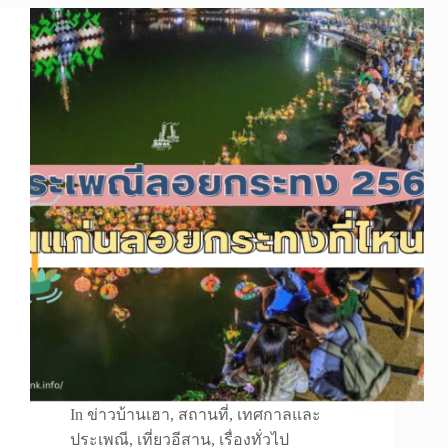
In
ข่าวบ้านเฮา
,
สถานที่
,
เทศกาลและ
ประเพณี
,
เที่ยวอีสาน
,
เรื่องทั่วไป