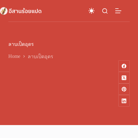
Skip
to
content
ลาบเป็ดอุดร
Home
ลาบเป็ดอุดร