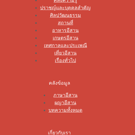
คลังความรู้
ปราชญ์และบุคคลสำคัญ
ศิลปวัฒนธรรม
สถานที่
อาหารอีสาน
เกษตรอีสาน
เทศกาลและประเพณี
เที่ยวอีสาน
เรื่องทั่วไป
คลังข้อมูล
ภาษาอีสาน
ผญาอีสาน
บทความทั้งหมด
เกี่ยวกับเรา