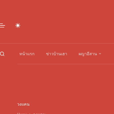
Skip
to
content
หน้าแรก
ข่าวบ้านเฮา
ผญาอีสาน
วงแคน