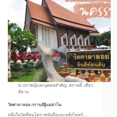
In
ปราชญ์และบุคคลสำคัญ
,
สถานที่
,
เที่ยว
อีสาน
วัดศาลาลอย กราบอัฐิแม่ย่าโม
หนึ่งในวัดที่คนโคราชนับถือและหลั่งไหลกั…