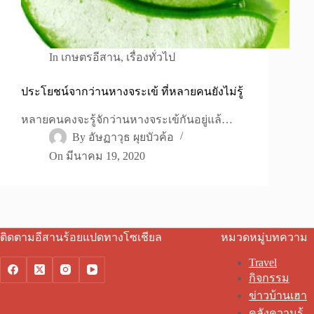
In
เกษตรอีสาน
,
เรื่องทั่วไป
ประโยชน์จากว่านหางจระเข้ ที่หลายคนยังไม่รู้
หลายคนคงจะรู้จักว่านหางจระเข้กันอยู่แล้…
By
อัษฏาวุธ ผุยบัวค้อ
On
มีนาคม 19, 2020
ติดตามอีสานร้อยแปดทางโซเชียล
หมวดหมู่บทความ
Travel
กิจกรรม
ข่าวบ้านเฮา
คลังความรู้