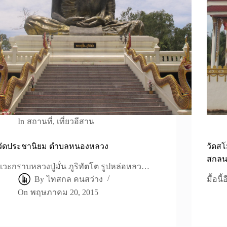
In
สถานที่
,
เที่ยวอีสาน
วัดประชานิยม ตำบลหนองหลวง
วัดส
สกล
แวะกราบหลวงปู่มั่น ภูริทัตโต รูปหล่อหลว…
By
ไทสกล คนสว่าง
มื้อน
On
พฤษภาคม 20, 2015