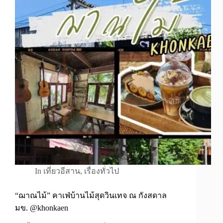
In
เที่ยวอีสาน
,
เรื่องทั่วไป
“ฌาณไม้” คาเฟ่บ้านไม้สุดวินเทจ ณ กังสดาล
มข. @khonkaen