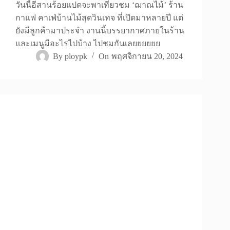
วันนี้อีสานร้อยแปดจะพาเที่ยวชม ‘ฌาณไม้’ ร้าน
กาแฟ คาเฟ่บ้านไม้สุดวินเทจ ที่เปิดมาหลายปี แต่
ยังมีลูกค้ามาประจำ งานนี้บรรยากาศภายในร้าน
และเมนูมีอะไรไปบ้าง ไปชมกันเลยยยยยย
By
ploypk
On
พฤศจิกายน 20, 2024