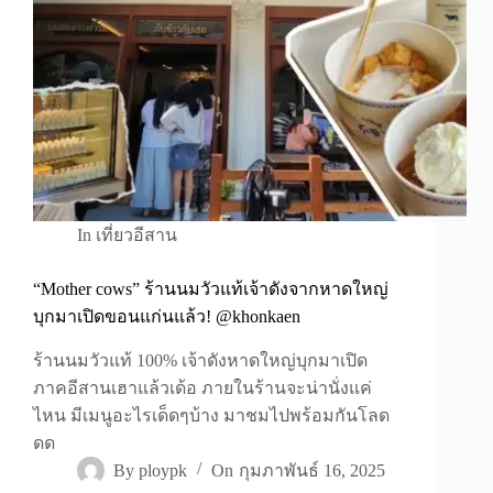
In
เที่ยวอีสาน
“Mother cows” ร้านนมวัวแท้เจ้าดังจากหาดใหญ่
บุกมาเปิดขอนแก่นแล้ว! @khonkaen
ร้านนมวัวแท้ 100% เจ้าดังหาดใหญ่บุกมาเปิด
ภาคอีสานเฮาแล้วเด้อ ภายในร้านจะน่านั่งแค่
ไหน มีเมนูอะไรเด็ดๆบ้าง มาชมไปพร้อมกันโลด
ดด
By
ploypk
On
กุมภาพันธ์ 16, 2025