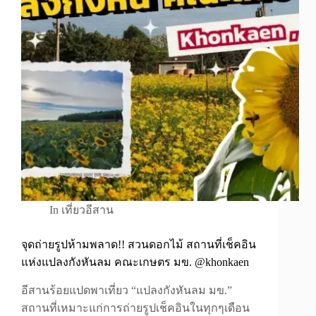
In
เที่ยวอีสาน
จุดถ่ายรูปห้ามพลาด!! สวนดอกไม้ สถานที่เช็คอิน
แห่งแปลงกังหันลม คณะเกษตร มข. @khonkaen
อีสานร้อยแปดพาเที่ยว “แปลงกังหันลม มข.”
สถานที่เหมาะแก่การถ่ายรูปเช็คอินในทุกๆเดือน