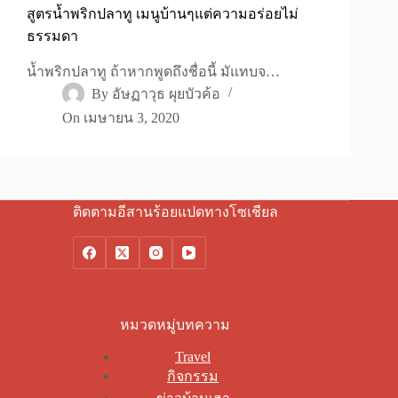
สูตรน้ำพริกปลาทู เมนูบ้านๆแต่ความอร่อยไม่
ธรรมดา
น้ำพริกปลาทู ถ้าหากพูดถึงชื่อนี้ มัแทบจ…
By
อัษฏาวุธ ผุยบัวค้อ
On
เมษายน 3, 2020
ติดตามอีสานร้อยแปดทางโซเชียล
หมวดหมู่บทความ
Travel
กิจกรรม