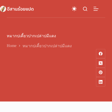
Skip
to
content
หมากบ่เคี้ยวปากเปล่าบ่มีแดง
Home
หมากบ่เคี้ยวปากเปล่าบ่มีแดง