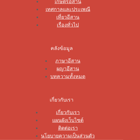
เกษตรอีสาน
เทศกาลและประเพณี
เที่ยวอีสาน
เรื่องทั่วไป
คลังข้อมูล
ภาษาอีสาน
ผญาอีสาน
บทความทั้งหมด
เกี่ยวกับเรา
เกี่ยวกับเรา
แผนผังเว็บไซต์
ติดต่อเรา
นโยบายความเป็นส่วนตัว