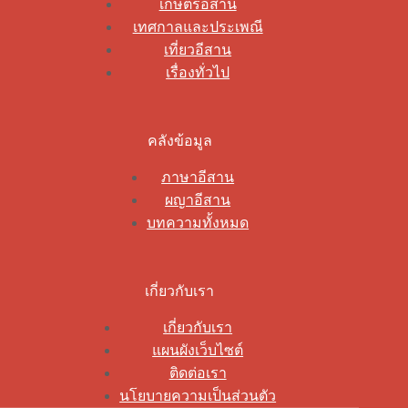
เกษตรอีสาน
เทศกาลและประเพณี
เที่ยวอีสาน
เรื่องทั่วไป
คลังข้อมูล
ภาษาอีสาน
ผญาอีสาน
บทความทั้งหมด
เกี่ยวกับเรา
เกี่ยวกับเรา
แผนผังเว็บไซต์
ติดต่อเรา
นโยบายความเป็นส่วนตัว