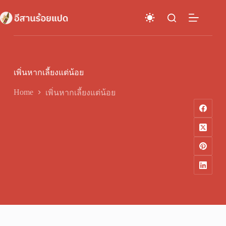
Skip
to
content
เพิ่นหากเลี้ยงแต่น้อย
Home
เพิ่นหากเลี้ยงแต่น้อย