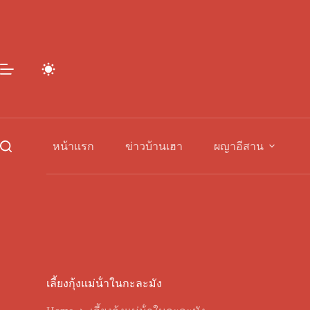
Skip
to
content
หน้าแรก
ข่าวบ้านเฮา
ผญาอีสาน
เลี้ยงกุ้งแม่น้ําในกะละมัง