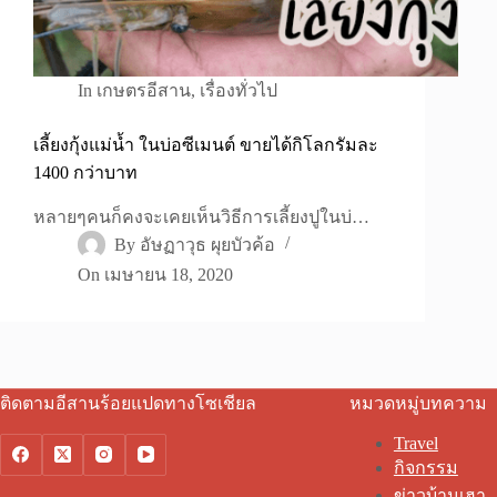
In
เกษตรอีสาน
,
เรื่องทั่วไป
เลี้ยงกุ้งแม่น้ำ ในบ่อซีเมนต์ ขายได้กิโลกรัมละ
1400 กว่าบาท
หลายๆคนก็คงจะเคยเห็นวิธีการเลี้ยงปูในบ่…
By
อัษฏาวุธ ผุยบัวค้อ
On
เมษายน 18, 2020
ติดตามอีสานร้อยแปดทางโซเชียล
หมวดหมู่บทความ
Travel
กิจกรรม
ข่าวบ้านเฮา