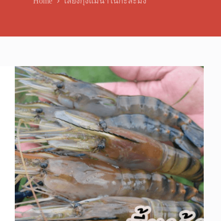
Home
เลี้ยงกุ้งแม่น้ําในกะละมัง