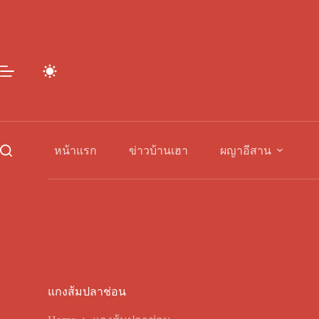
Skip
to
content
หน้าแรก
ข่าวบ้านเฮา
ผญาอีสาน
แกงส้มปลาช่อน