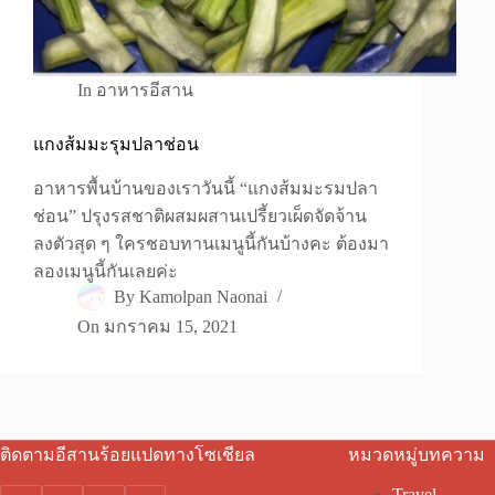
In
อาหารอีสาน
แกงส้มมะรุมปลาช่อน
อาหารพื้นบ้านของเราวันนี้ “แกงส้มมะรมปลา
ช่อน” ปรุงรสชาติผสมผสานเปรี้ยวเผ็ดจัดจ้าน
ลงตัวสุด ๆ ใครชอบทานเมนูนี้กันบ้างคะ ต้องมา
ลองเมนูนี้กันเลยค่ะ
By
Kamolpan Naonai
On
มกราคม 15, 2021
ติดตามอีสานร้อยแปดทางโซเชียล
หมวดหมู่บทความ
Travel