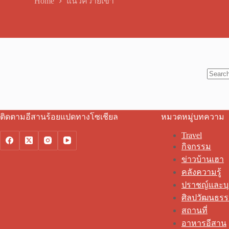
Home
แนวควายเขา
No
results
ติดตามอีสานร้อยแปดทางโซเชียล
หมวดหมู่บทความ
Travel
กิจกรรม
ข่าวบ้านเฮา
คลังความรู้
ปราชญ์และบ
ศิลปวัฒนธร
สถานที่
อาหารอีสาน