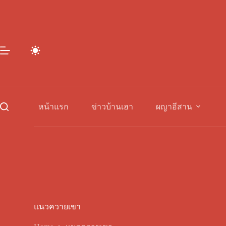
Skip
to
content
หน้าแรก
ข่าวบ้านเฮา
ผญาอีสาน
แนวควายเขา