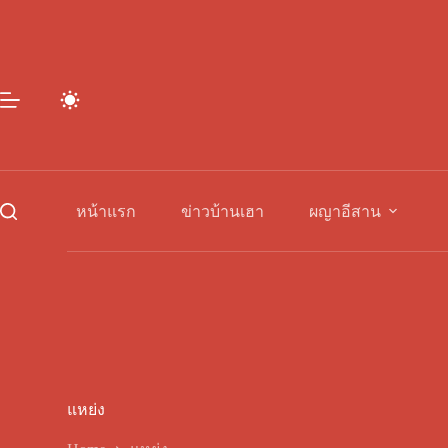
Skip
to
content
หน้าแรก
ข่าวบ้านเฮา
ผญาอีสาน
แหย่ง