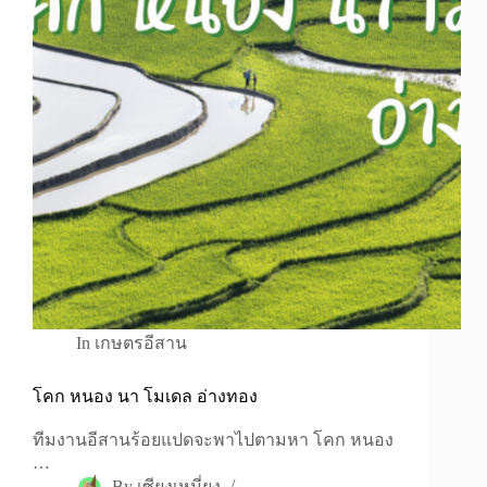
In
เกษตรอีสาน
โคก หนอง นา โมเดล อ่างทอง
ทีมงานอีสานร้อยแปดจะพาไปตามหา โคก หนอง
…
By
เซียงเหมี่ยง