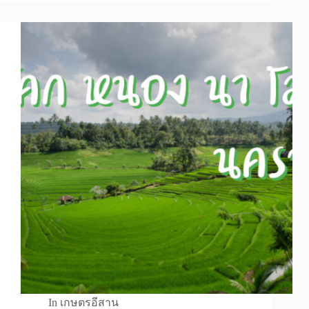
In
เกษตรอีสาน