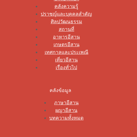
คลังความรู้
ปราชญ์และบุคคลสำคัญ
ศิลปวัฒนธรรม
สถานที่
อาหารอีสาน
เกษตรอีสาน
เทศกาลและประเพณี
เที่ยวอีสาน
เรื่องทั่วไป
คลังข้อมูล
ภาษาอีสาน
ผญาอีสาน
บทความทั้งหมด