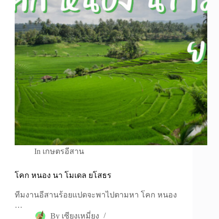
In
เกษตรอีสาน
โคก หนอง นา โมเดล ยโสธร
ทีมงานอีสานร้อยแปดจะพาไปตามหา โคก หนอง
…
By
เซียงเหมี่ยง