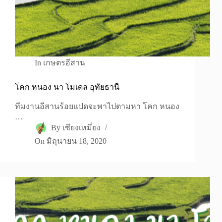
In
เกษตรอีสาน
โคก หนอง นา โมเดล อุทัยธานี
ทีมงานอีสานร้อยแปดจะพาไปตามหา โคก หนอง
…
By
เซียงเหมี่ยง
On
มิถุนายน 18, 2020