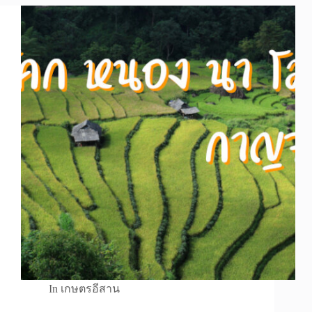
In
เกษตรอีสาน