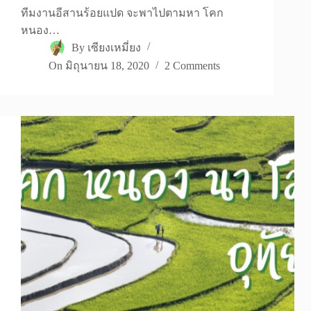
ทีมงานอีสานร้อยแปด จะพาไปตามหา โคก
หนอง…
By
เซียงเหมี่ยง
On
มิถุนายน 18, 2020
2 Comments