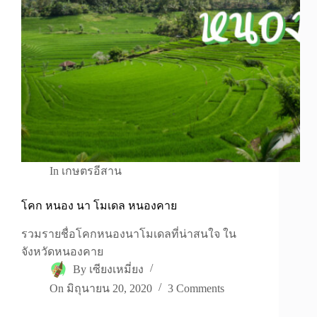
In
เกษตรอีสาน
โคก หนอง นา โมเดล หนองคาย
รวมรายชื่อโคกหนองนาโมเดลที่น่าสนใจ ใน
จังหวัดหนองคาย
By
เซียงเหมี่ยง
On
มิถุนายน 20, 2020
3 Comments