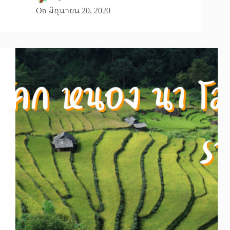
On
มิถุนายน 20, 2020