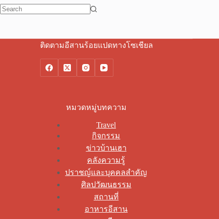
No
results
ติดตามอีสานร้อยแปดทางโซเชียล
หมวดหมู่บทความ
Travel
กิจกรรม
ข่าวบ้านเฮา
คลังความรู้
ปราชญ์และบุคคลสำคัญ
ศิลปวัฒนธรรม
สถานที่
อาหารอีสาน