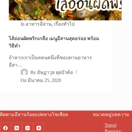
In
อาหารอีสาน
,
เรื่องทั่วไป
ไส้อ่อนผัดพริกเกลือ เมนูอีสานสุดอร่อย พร้อม
วิธีทำ
ถ้าหากเราเป็นหคนคนึ่งที่ชอบทานอาหาร
อีสา…
By
อัษฏาวุธ ผุยบัวค้อ
On
มีนาคม 25, 2020
ติดตามอีสานร้อยแปดทางโซเชียล
หมวดหมู่บทความ
Travel
กิจกรรม