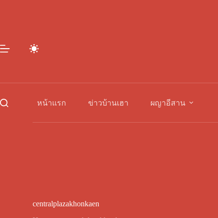
Skip
to
content
หน้าแรก
ข่าวบ้านเฮา
ผญาอีสาน
centralplazakhonkaen