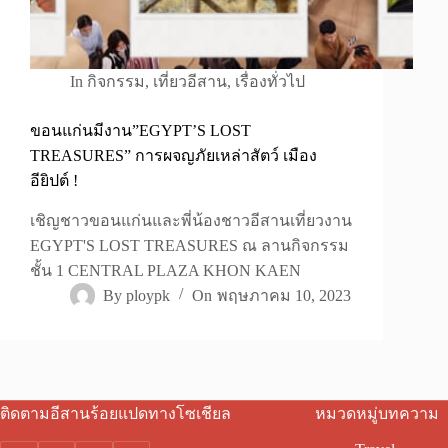
In
กิจกรรม
,
เที่ยวอีสาน
,
เรื่องทั่วไป
ขอนแก่นมีงาน”EGYPT’S LOST
TREASURES” การผจญภัยเหล่าสัตว์ เมือง
อียิปต์ !
เชิญชาวขอนแก่นและพี่น้องชาวอีสานเที่ยวงาน
EGYPT'S LOST TREASURES ณ ลานกิจกรรม
ชั้น 1 CENTRAL PLAZA KHON KAEN
By
ploypk
On
พฤษภาคม 10, 2023
ติดตามอีสานร้อยแปดทางโซเชียล
หมวดหมู่บทความ