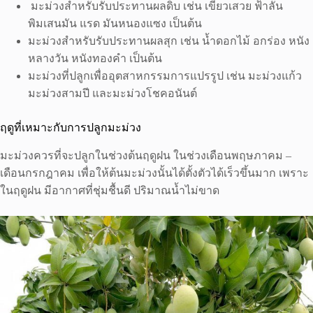
มะม่วงสำหรับรับประทานผลดิบ เช่น เขียวเสวย ฟ้าลั่น
พิมเสนมัน แรด มันหนองแซง เป็นต้น
มะม่วงสำหรับรับประทานผลสุก เช่น น้ำดอกไม้ อกร่อง หนัง
หลางวัน หนังทองคำ เป็นต้น
มะม่วงที่ปลูกเพื่ออุตสาหกรรมการแปรรูป เช่น มะม่วงแก้ว
มะม่วงสามปี และมะม่วงโชคอนันต์
ฤดูที่เหมาะกับการปลูกมะม่วง
มะม่วงควรที่จะปลูกในช่วงต้นฤดูฝน ในช่วงเดือนพฤษภาคม –
เดือนกรกฎาคม เพื่อให้ต้นมะม่วงนั้นได้ตั้งตัวได้เร็วขึ้นมาก เพราะ
ในฤดูฝน มีอากาศที่ชุ่มชื้นดี ปริมาณน้ำไม่ขาด