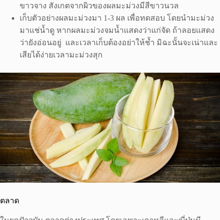
ขาวจาง สังเกตจากผิวของผลมะม่วงมีสีขาวนวล
เก็บตัวอย่างผลมะม่วงมา 1-3 ผล เพื่อทดสอบ โดยนำมะม่วง
มาแช่น้ำดู หากผลมะม่วงจมน้ำแสดงว่าแก่จัด ถ้าลอยแสดง
ว่ายังอ่อนอยู่ และเวลาเก็บต้องอย่าให้ช้ำ มิฉะนั้นจะเน่าและ
เสียได้ง่ายเวลามะม่วงสุก
ตลาด