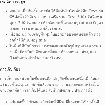
เทคนิคการปลูก
มะม่วง เมื่อต้นเริ่มแทงช่อ ให้ฉีดพ่นไบโอเฟอร์ทิล อัตรา 50
ซีซีต่อน้ำ 20 ลิตร +อาหารเสริมรวม อัตรา 5-10 กรัมฉีดพ่น
ทุก ๆ 7-10 วัน จนกระทั่ง ช่อดอกที่ได้จะสมบูรณ์ และปัญหา
เรื่องการระบาดของเพลี้ยจะลดลง
เมื่อช่อมะม่วงเจริญพ้นพุ่มใบออกมาอย่างเด่นชัดแล้ว ควร
รดน้ำให้ดินชุ่มอยู่เสมอ
ในพื้นที่ที่มักมีการระบาดของแมลงศัตรูพืชรุนแรง ควรพ่น
ยาเพื่อป้องกันกำจัดแมลงที่จะมาทำลายช่อมะม่วง, และ
ป้องกันการเข้าทำลายของโรครา
การเก็บเกี่ยว
การเก็บผลมะม่วงเป็นขั้นตอนที่สำคัญอีกขั้นตอนหนึ่ง เพื่อให้ผล
มะม่วงที่ได้มีคุณภาพดี ข้อสังเกตง่ายๆ ว่ามะม่วงจะแก่หรือเป็น
ช่วงเวลาที่สามารถเก็บได้แล้ว สิ่งที่น่าสังเกต 2 ประการคือ
แก้มผลทั้ง 2 ข้างพองโตเต็มที่ สีผิวเปลี่ยนจากสีเขียวเป็นสี