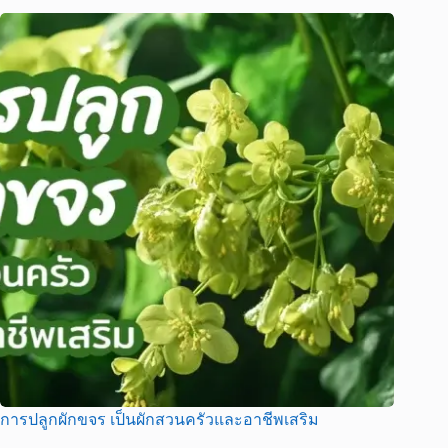
การปลูกผักขจร เป็นผักสวนครัวและอาชีพเสริม