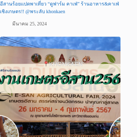
อีสานร้อยแปดพาเที่ยว “ดูฟาร์ม คาเฟ่” ร้านอาหาร&คาเฟ่
เชิงเกษตร!! @พระลับ khonkaen
มีนาคม 25, 2024