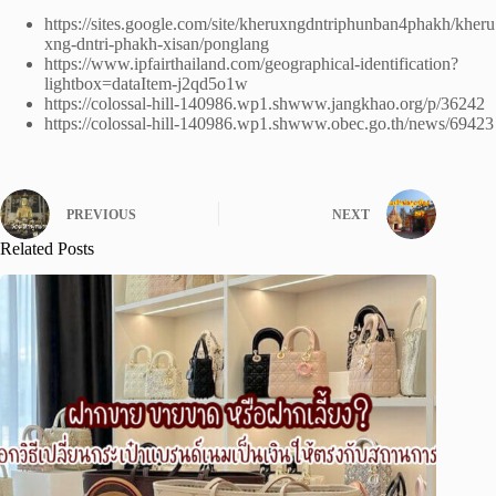
https://sites.google.com/site/kheruxngdntriphunban4phakh/kheru
xng-dntri-phakh-xisan/ponglang
https://www.ipfairthailand.com/geographical-identification?
lightbox=dataItem-j2qd5o1w
https://colossal-hill-140986.wp1.shwww.jangkhao.org/p/36242
https://colossal-hill-140986.wp1.shwww.obec.go.th/news/69423
PREVIOUS
NEXT
Related Posts