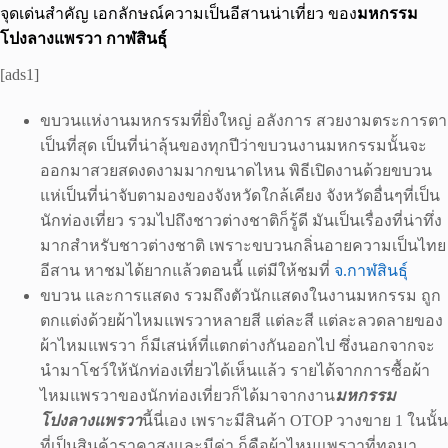
จุดเด่นสำคัญ เอกลักษณ์ความเป็นอีสานน่าเที่ยว ของ
มหกรรม
โปงลางแพรวา กาฬสินธุ์
[ads1]
ขบวนแห่งานมหกรรมที่ยิ่งใหญ่ อลังการ สวยงามตระการตา
เป็นที่สุด เป็นที่น่าลุ้นของทุกปีว่าขบวนงานมหกรรมนั้นจะ
ออกมาสวยสดงดงามมากขนาดไหน พิธีเปิดงานด้วยขบวน
แห่เป็นที่น่าจับตามองของจังหวัดใกล้เคียง จังหวัดอื่นๆที่เป็น
นักท่องเที่ยว รวมไปถึงชาวต่างชาติก็รู้ดี มันเป็นเรื่องที่น่าทึ่ง
มากสำหรับชาวต่างชาติ เพราะขบวนกลิ่นอายความเป็นไทย
อีสาน หาชมได้ยากแล้วตอนนี้ แต่มีให้ชมที่
จ.กาฬสินธุ์
ขบวน และการแสดง รวมถึงตัวนักแสดงในงานมหกรรม ถูก
ตกแต่งด้วยผ้าไหมแพรวาหลายสี แต่ละสี แต่ละลวดลายของ
ผ้าไหมแพรวา ก็มีเสน่ห์ที่แตกต่างกันออกไป ซึ่งนอกจากจะ
นำมาโชว์ให้นักท่องเที่ยวได้เห็นแล้ว รายได้จากการซื้อผ้า
ไหมแพรวาของนักท่องเที่ยวก็ได้มาจากงาน
มหกรรม
โปงลางแพรวา
นี้นี่เอง เพราะมีสินค้า OTOP วางขาย 1 ในนั้น
ที่เป็นสินค้าราคาสูงและมีค่า ก็คือผ้าไหมแพรวาที่ทอมา