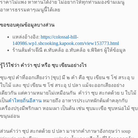
ราคาไม่แพง หาทานได้ง่าย ไม่อยากให้ทุกท่านมองข้ามเมนู
อาหารธรรมดาๆเมนูนี้ได้เลย
ขอขอบคุณข้อมูลบางส่วน
แหล่งอ้างอิง:
https://colossal-hill-
140986.wp1.shcooking.kapook.com/view153773.html
ร้านส้มตำเจ๊ณี ต.ทับคล้อ อ.ทับคล้อ จ.พิจิตร ผู้ให้ข้อมูล
รู้ไว้ใช่ว่า คำว่า ซุป หรือ ซุบ เขียนอย่างไร
ซุบ-ซุป คำที่ออกเสียงว่า [ซุบ] มี ๒ คำ คือ ซุบ เขียน ซ โซ่ สระอุ บ
ใบไม้ และ ซุป เขียน ซ โซ่ สระอุ ป ปลา แม้จะออกเสียงอย่าง
เดียวกัน แต่ความหมายไม่เหมือนกัน คำว่า ซุบ สะกดด้วย บ ใบไม้
เป็น
คำไทยถิ่นอีสาน
หมายถึง อาหารประเภทผักต้มตำคลุกกับ
เครื่องปรุงมีพริกเผา หอมเผา เป็นต้น เช่น ซุบมะเขือ ซุบหน่อไม้ ซุบ
ขนุนอ่อน
ส่วนคำว่า ซุป สะกดด้วย ป ปลา มาจากคำภาษาอังกฤษว่า soup