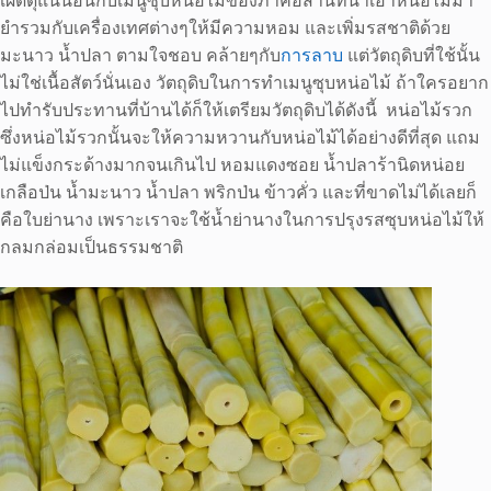
เผ็ดดุแน่นอนกับเมนูซุบหน่อไม้ของภาคอีสานที่นำเอาหน่อไม้มา
ยำรวมกับเครื่องเทศต่างๆให้มีความหอม และเพิ่มรสชาติด้วย
มะนาว น้ำปลา ตามใจชอบ คล้ายๆกับ
การลาบ
แต่วัตถุดิบที่ใช้นั้น
ไม่ใช่เนื้อสัตว์นั่นเอง วัตถุดิบในการทำเมนูซุบหน่อไม้ ถ้าใครอยาก
ไปทำรับประทานที่บ้านได้ก็ให้เตรียมวัตถุดิบได้ดังนี้ หน่อไม้รวก
ซึ่งหน่อไม้รวกนั้นจะให้ความหวานกับหน่อไม้ได้อย่างดีที่สุด แถม
ไม่แข็งกระด้างมากจนเกินไป หอมแดงซอย น้ำปลาร้านิดหน่อย
เกลือป่น น้ำมะนาว น้ำปลา พริกป่น ข้าวคั่ว และที่ขาดไม่ได้เลยก็
คือใบย่านาง เพราะเราจะใช้น้ำย่านางในการปรุงรสซุบหน่อไม้ให้
กลมกล่อมเป็นธรรมชาติ