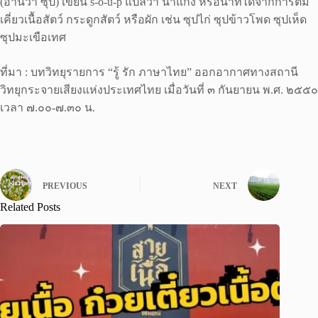
(อ่านว่า ซุป) เขียน s-o-u-p แปลว่า น้ำแกง หรือน้ำที่ได้จากการต้ม
เคี่ยวเนื้อสัตว์ กระดูกสัตว์ หรือผัก เช่น ซุปไก่ ซุปข้าวโพด ซุปเห็ด
ซุปมะเขือเทศ
ที่มา : บทวิทยุรายการ “รู้ รัก ภาษาไทย” ออกอากาศทางสถานี
วิทยุกระจายเสียงแห่งประเทศไทย เมื่อวันที่ ๓ กันยายน พ.ศ. ๒๕๕๐
เวลา ๗.๐๐-๗.๓๐ น.
PREVIOUS
NEXT
Related Posts