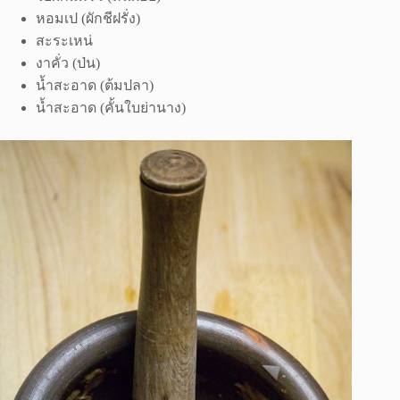
หอมเป (ผักชีฝรั่ง)
สะระเหน่
งาคั่ว (ป่น)
น้ำสะอาด (ต้มปลา)
น้ำสะอาด (คั้นใบย่านาง)