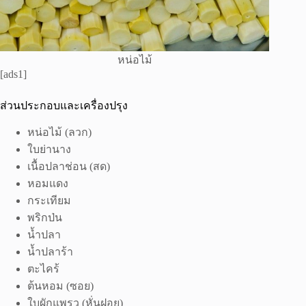
หน่อไม้
[ads1]
ส่วนประกอบและเครื่องปรุง
หน่อไม้ (ลวก)
ใบย่านาง
เนื้อปลาช่อน (สด)
หอมแดง
กระเทียม
พริกป่น
น้ำปลา
น้ำปลาร้า
ตะไคร้
ต้นหอม (ซอย)
ใบผักแพรว (หั่นฝอย)