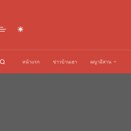
Skip
to
content
หน้าแรก
ข่าวบ้านเฮา
ผญาอีสาน