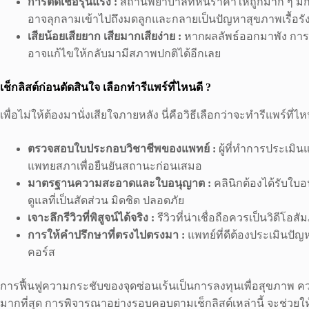
การติดเชื้อรุนแรง :
สถานพยาบาลที่หั่นราคาให้ถูกมาก ๆ มักล
อาจลุกลามเข้าไปถึงมดลูกและกลายเป็นปัญหาสุขภาพเรื้อรัง
เสียน้อยเสียยาก เสียมากเสียง่าย :
หากผลลัพธ์ออกมาพัง การแก
อาจแก้ไขให้กลับมามีสภาพปกติได้อีกเลย
เช็กลิสต์ก่อนตัดสินใจ เลือกทำรีแพร์ที่ไหนดี ?
เพื่อไม่ให้ต้องมานั่งเสียใจภายหลัง นี่คือวิธีเลือกว่าจะทำรีแพร์ที
ตรวจสอบใบประกอบวิชาชีพของแพทย์ :
ผู้ที่ทำการประเม
แพทยสภาเพื่อยืนยันสถานะก่อนเสมอ
มาตรฐานความสะอาดและใบอนุญาต :
คลินิกต้องได้รับใบ
ดูแลที่เป็นสัดส่วน มิดชิด ปลอดภัย
เจาะลึกรีวิวที่พิสูจน์ได้จริง :
รีวิวที่น่าเชื่อถือควรเป็นวิดี
การให้คำปรึกษาที่ตรงไปตรงมา :
แพทย์ที่ดีต้องประเมินปั
คอร์ส
การฟื้นฟูความกระชับของจุดซ่อนเร้นเป็นการลงทุนเพื่อสุขภาพ คว
มากที่สุด การพิจารณาอย่างรอบคอบตามเช็กลิสต์เหล่านี้ จะช่วย