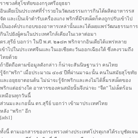
ราชวงศ์สุโขทัยของกรุงศรีอยุธยา
อินเดียเป็นประเทศที่ร่ำรวยในวัฒนธรรมการกินได้ผลิตอาหารรส
จัด และเป็นเจ้าตำรับเครื่องแกง พริกที่มีรสเผ็ดก็คงถูกปรับเข้าไป
เป็นองค์ประกอบของอาหารเหล่านั้นและได้เผยแพร่วัฒนธรรมการ
กินไปยังผู้คนในประเทศใกล้เคียงในเวลาต่อมา
ดร.สุรีย์ บอกว่า ในปี พ.ศ. ๒๑๔๓ พริกจากอินเดียได้แพร่หลาย
เข้าไปในประเทศจีนและในเอเชียตะวันออกเฉียงใต้ ซึ่งคงรวมถึง
ไทยด้วย
ถ้ายึดถือตามข้อมูลดังกล่าว ก็น่าจะสันนิษฐานว่า คนไทย
รู้จัก”พริก” เมื่อประมาณ ๔๐๕ ปีที่ผ่านมาฉะนั้น คนในสมัยสุโขทัย
และอยุธยาตอนต้น ไม่น่าจะรู้จักพริกและคงไม่ได้ลิ้มรสเผ็ดของ
พริกแต่อย่างใด อาหารของคนสมัยนั้นจึงน่าจะ “จืด” ไม่เผ็ดร้อน
เหมือนทุกวันนี้
ส่วนมะละกอนั้น ดร.สุรีย์ บอกว่า เข้ามาประเทศไทย
หลัง “พริก” อีก
[ads1]
ทั้งนี้ ตามเอกสารของกระทรวงต่างประเทศโปรตุเกสได้ระบุชัดเจน