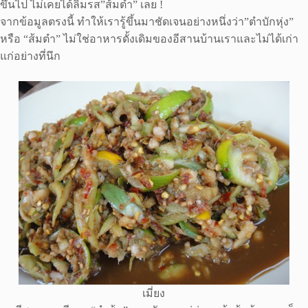
ขึ้นไป ไม่เคยได้ลิ้มรส”ส้มตำ” เลย !
จากข้อมูลตรงนี้ ทำให้เรารู้ขึ้นมาชัดเจนอย่างหนึ่งว่า”ตำบักหุ่ง”
หรือ “ส้มตำ” ไม่ใช่อาหารดั้งเดิมของอีสานบ้านเราและไม่ได้เก่า
แก่อย่างที่นึก
เมี่ยง