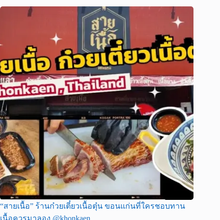
“สายเนื้อ” ร้านก๋วยเตี๋ยวเนื้อตุ๋น ขอนแก่นที่ใครชอบทาน
เนื้อควรมาลอง @khonkaen