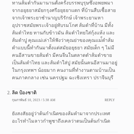
ทานส้มตำกันมานานตั้งครั้งบรรพบุรุษซึ่งอพยพมา
จากอยุธยาสมัยกรุงศรีอยุธยาแตก ที่บ้านสืบเชื้อสาย
จากเจ้าพระยาชำนาญบริรักษ์ เจ้าพระยามหา
อุปราชสมัยพระเจ้าอยู่หับรมโกศ ส้มตำที่บ้าน มีทั้ง
ส้มตำไทย ทานกับข้าวมัน ส้มตำไทยใส่กุ้งแห้ง และ
ส้มตำปู คุณแม่เล่าให้ฟังว่าคุณย่าของคุณแม่็ตำส้ม
ตำแบบนี้ทำกันมาตั้งแต่สมัยอยุธยา สมัยเด็ก ๆ ไม่มี
คนอีสานขายส้มตำ มีคนจีนในตลาดตำส้มตำขาย
เป็นส้มตำไทย และส้มตำใส่ปู สมัยนั้นคนอีสานมาอยู่
ในกรุงเทพฯ น้อยมาก คนงานที่ทำงานตามบ้านเป็น
คนภาคกลาง เช่น นครปฐม ฉะเชิงเทรา ปราจีนบุรี
ลิด ป้องชาติ
กุมภาพันธ์ 10, 2023 / 5:38 AM
REPLY
ยังสงสัยอยู่ว่าต้นกำเนิดของส้มตำมาจากประเทศ
อะไรทำไมลาวกำพูชาถึงเคลว่าตนเป็นต้นกำเนิด