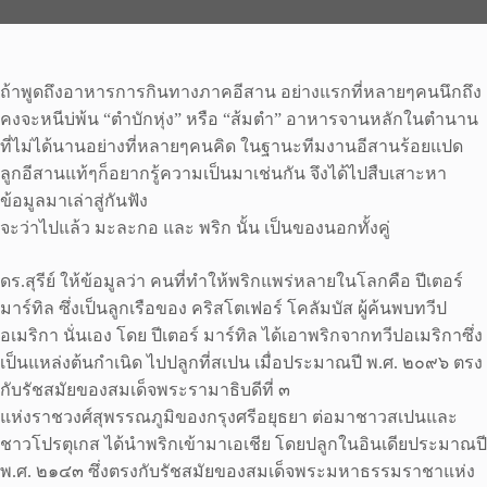
ถ้าพูดถึงอาหารการกินทางภาคอีสาน อย่างแรกที่หลายๆคนนึกถึง
คงจะหนีบ่พ้น “ตำบักหุ่ง” หรือ “ส้มตำ” อาหารจานหลักในตำนาน
ที่ไม่ได้นานอย่างที่หลายๆคนคิด ในฐานะทีมงานอีสานร้อยแปด
ลูกอีสานแท้ๆก็อยากรู้ความเป็นมาเช่นกัน จึงได้ไปสืบเสาะหา
ข้อมูลมาเล่าสู่กันฟัง
จะว่าไปแล้ว มะละกอ และ พริก นั้น เป็นของนอกทั้งคู่
ดร.สุรีย์ ให้ข้อมูลว่า คนที่ทำให้พริกแพร่หลายในโลกคือ ปีเตอร์
มาร์ทิล ซึ่งเป็นลูกเรือของ คริสโตเฟอร์ โคลัมบัส ผู้ค้นพบทวีป
อเมริกา นั่นเอง โดย ปีเตอร์ มาร์ทิล ได้เอาพริกจากทวีปอเมริกาซึ่ง
เป็นแหล่งต้นกำเนิด ไปปลูกที่สเปน เมื่อประมาณปี พ.ศ. ๒๐๙๖ ตรง
กับรัชสมัยของสมเด็จพระรามาธิบดีที่ ๓
แห่งราชวงศ์สุพรรณภูมิของกรุงศรีอยุธยา ต่อมาชาวสเปนและ
ชาวโปรตุเกส ได้นำพริกเข้ามาเอเชีย โดยปลูกในอินเดียประมาณปี
พ.ศ. ๒๑๔๓ ซึ่งตรงกับรัชสมัยของสมเด็จพระมหาธรรมราชาแห่ง