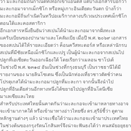
ว่า มะละกอมีถิ่นกำเนิดที่เทือกเขาแอนดีส แต่บางเอกสารบอกว่า
มะละกอมาจากเม็กซิโก หรือหมู่เกาะอินเดียตะวันตก บ้างก็ว่า
มะละกอมีถิ่นกำเนิดในทวีปอเมริกากลางบริเวณประเทศเม็กซิโก
ตอนใต้และคอสตาริกา
อีกเอกสารหนึ่งยืนยันว่าสเปนได้นำมะละกอมาจากฝั่งทะเล
แคริบเบียนของปานามาและโคลัมเบีย เมื่อปี พ.ศ. ๒๐๖๙ เอกสาร
ของสเปนได้ให้รายละเอียดว่า ค็อนควีสทะดอร์ส หรือเหล่านักรบ
สเปนที่มีชัยเหนือเม็กซิโกและเปรู เป็นผู้นำมะละกอจากสเปนไป
ปลูกที่เอเชียตะวันออกเฉียงใต้ โดยเรียกว่าเมลอน ซาโปเต้
ในช่วงปี พ.ศ. ๒๓๑๔ อันเป็นช่วงที่กรุงธนบุรี เป็นราชธานีได้มี
รายงานของ นายลินโซเตน ซึ่งเป็นนักท่องเที่ยวชาวดัตช์ว่าคน
โปรตุเกสได้นำมะละกอมาปลูกที่มะละกา จากนั้นจึงนำไป
ปลูกที่อินเดียส่วนอีกทางหนึ่งได้ขยายไปปลูกที่อินโดนีเซีย
มาเลเซียและไทย
สำหรับประเทศไทยนั้นคาดกันว่ามะละกอจะเข้ามาหลายทางอาจ
จะเข้ามาภาคใต้ หรือเข้ามาทางอ่าวไทยซึ่ง ดร.สุรีย์ชี้ว่า ดูตาม
หลักฐานต่างๆ แล้ว น่าจะเชื่อได้ว่ามะละกอจะเข้ามาประเทศไทย
ในช่วงต้นของกรุงรัตนโกสินทร์จึงน่าจะฟันธงได้ว่า คนสมัยอยุธยา