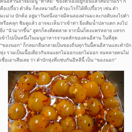
คนอีสานอาจมีเมนู “ตำส้ม” ของตัวเองอยู่ก่อนแล้วส้มบ้านเรา ก็
คือเปรี้ยว ตำส้ม ก็คงหมายถึง ตำอะไรก็ได้ที่เปรี้ยวๆ เช่น ตำ
มะม่วง บักค้อ อยู่มาวันหนึ่งอาจมีคนลองฝานมะละกอดิบลงไปตำ
หรือคลุก ชิมดูแล้ว อาจจะเห็นว่าเข้าท่า ยิ่งเติมน้ำปลาแดก ลงไป
ยิ่ง “นัวมากขึ้น” สูตรก็คงติดตลาด จากนั้นก็คงแพร่หลาย แทรก
เข้าไปเป็นหนึ่งในเมนูอาหารจานหลักของคนอีสาน ในที่สุด
“ของนอก” ก็กลมกลืนกลายเป็นของถิ่นทุกวันนี้คนอีสานและตำบัก
หุ่ง รวมเป็นเนื้อเดียวกันจนแยกไม่ออกแยกไม่ออก จนหลายคนไม่
เชื่อเอาเสียเลย ว่า ตำบักหุ่งที่แซ่บกันอีหลีนี้ เป็น “ของนอก”