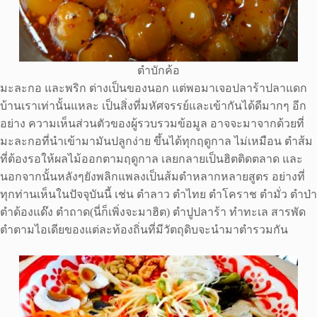
ตำบักค้อ
มะละกอ และพริก ต่างเป็นของนอก แต่พอมาเจอปลาร้าปลาแดก
บ้านเราเท่านั้นแหละ เป็นสิ่งที่มหัศจรรย์และเข้ากันได้ดีมากๆ อีก
อย่าง ความเห็นส่วนตัวของผู้รวบรวมข้อมูล อาจจะมาจากด้วยที่
มะละกอที่นำเข้ามามันปลูกง่าย ขึ้นได้ทุกฤดูกาล ไม่เหมือน ตำส้ม
ที่ต้องรอให้ผลไม้ออกตามฤดูกาล เลยกลายเป็นฮิตติดตลาด และ
นอกจากนั้นหลังๆยังพลิกแพลงเป็นส้มตำหลากหลายสูตร อย่างที่
ทุกท่านเห็นในปัจจุบันนี้ เช่น ตำลาว ตำไทย ตำโคราช ตำมั่ว ตำป่า
ตำด้องแด๊ง ตำถาด(นี่ก็เพิ่งจะมาฮิต) ตำปูปลาร้า ทำทะเล สารพัด
ตำตามไอเดียของแต่ละท้องถิ่นที่มีวัตถุดิบจะนำมาตำรวมกัน