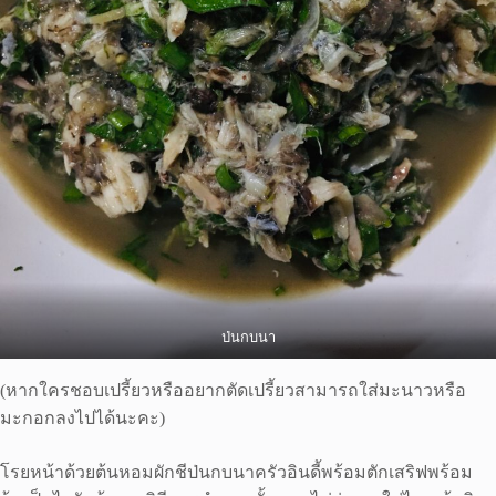
ป่นกบนา
(หากใครชอบเปรี้ยวหรืออยากตัดเปรี้ยวสามารถใส่มะนาวหรือ
มะกอกลงไปได้นะคะ)
โรยหน้าด้วยต้นหอมผักชีป่นกบนาครัวอินดี้พร้อมตักเสริฟพร้อม