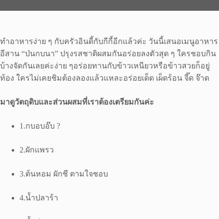
ทำอาหารง่าย ๆ กับครัวอินดี้กับกีกี้อีกแล้วค่ะ วันนี้เสนอเมนูอาหาร
อีสาน “ป่นกบนา” ปรุงรสชาติผสมกันอร่อยลงตัวสุด ๆ ใครชอบกิน
บ้างจัดกันเลยค่ะง่าย ๆอร่อยทานกับข้าวเหนียวหรือข้าวสวยก็อยู่
ท้อง ใครไม่เคยชิมต้องลองแล้วแหละอร่อยเด็ด เผ็ดร้อน จี๊ด จ๊าด
มาดูวัตถุดิบและส่วนผสมที่เราต้องเตรียมกันค่ะ
1.กบอบอ๊บ ?
2.ผักแพรว
3.ต้นหอม ผักชี ตามใจชอบ
4.น้ำปลาร้า