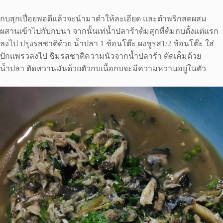
กบสุกเปื่อยพอดีแล้วจะนำมาตำให้ละเอียด และตำพริกสดผสม
ผสานเข้าไปกับกบนา จากนั้นเท่น้ำปลาร้าต้มสุกที่ต้มกบตั้งแต่แรก
ลงไป ปรุงรสชาติด้วย น้ำปลา 1 ช้อนโต๊ะ ผงชูรส1/2 ช้อนโต๊ะ ใส่
ปักแพรวลงไป ชิมรสชาติความนัวจากน้ำปลาร้า ตัดเค็มด้วย
น้ำปลา ตัดหวานมันด้วยตัวกบเนื้อกบจะมีความหวานอยู่ในตัว