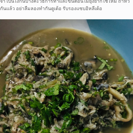
จ้า เป็นไงกันบ้างคะวิธีการทำและขั้นตอนไม่ยุ่งยากใช่ไหม ถ้าหิว
กันแล้ว อย่าลืมลองทำกันดูเด้อ รับรองแซบอิหลีเด้อ