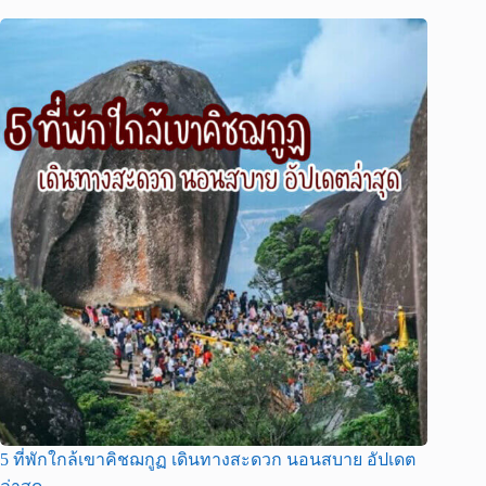
5 ที่พักใกล้เขาคิชฌกูฏ เดินทางสะดวก นอนสบาย อัปเดต