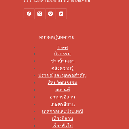
ติดตามอีสานร้อยแปดทางโซเชียล
หมวดหมู่บทความ
Travel
กิจกรรม
ข่าวบ้านเฮา
คลังความรู้
ปราชญ์และบุคคลสำคัญ
ศิลปวัฒนธรรม
สถานที่
อาหารอีสาน
เกษตรอีสาน
เทศกาลและประเพณี
เที่ยวอีสาน
เรื่องทั่วไป