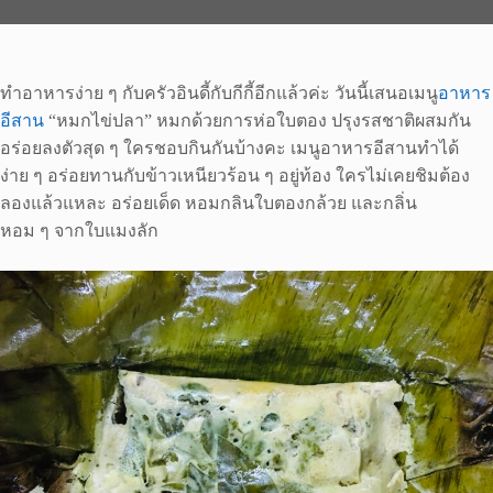
ทำอาหารง่าย ๆ กับครัวอินดี้กับกีกี้อีกแล้วค่ะ วันนี้เสนอเมนู
อาหาร
อีสาน
“หมกไข่ปลา” หมกด้วยการห่อใบตอง ปรุงรสชาติผสมกัน
อร่อยลงตัวสุด ๆ ใครชอบกินกันบ้างคะ เมนูอาหารอีสานทำได้
ง่าย ๆ อร่อยทานกับข้าวเหนียวร้อน ๆ อยู่ท้อง ใครไม่เคยชิมต้อง
ลองแล้วแหละ อร่อยเด็ด หอมกลินใบตองกล้วย และกลิ่น
หอม ๆ จากใบแมงลัก