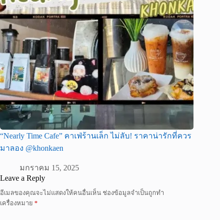
“Nearly Time Cafe” คาเฟ่ร้านเล็ก ไม่ลับ! ราคาน่ารักที่ควร
มาลอง @khonkaen
มกราคม 15, 2025
Leave a Reply
อีเมลของคุณจะไม่แสดงให้คนอื่นเห็น
ช่องข้อมูลจำเป็นถูกทำ
เครื่องหมาย
*