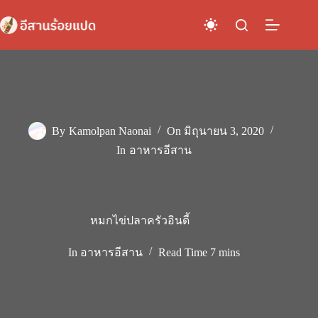
Skip
to
content
By
Kamolpan Naonai
On
มิถุนายน 3, 2020
In
อาหารอีสาน
หมกไข่ปลาครัวอินดี้
In
อาหารอีสาน
Read Time
7 mins