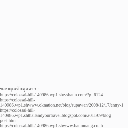
ขอบคุณข้อมูลจาก :
https://colossal-hill-140986.wp1.she-shann.com/?p=6124
https://colossal-hill-
140986.wp1.shwww.oknation.net/blog/supawan/2008/12/17/entry-1
https://colossal-hill-
140986.wp1.shthailandyourtravel.blogspot.com/2011/09/blog-
post.html
https://colossal-hill-140986.wp1.shwww.banmuang.co.th