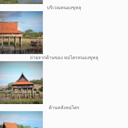
บริเวณหนองขุหลุ
ถ่ายจากด้านของ หอไตรหนองขุหลุ
ด้านหลังหอไตร