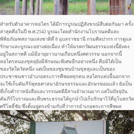
สำหรับตัวอาคารหอไตร ได้มีการบูรณปฏิสังขรณ์สืบต่อกันมา ครั้ง
ล่าสุดคือในปี พ.ศ.2542 บูรณะโดยสำนักงานโบราณคดีและ
พิพิธภัณฑสถานแห่งชาติที่ 8 อุบลราชธานี กรมศิลปากร การดูแล
รักษาและบูรณะอย่างต่อเนื่อง ทำให้มรดกวัฒนธรรมแห่งนี้ยังคง
อยู่ในสภาพดี แม้มีอายุยาวนานเกือบหนึ่งศตวรรษ นอกจากนี้
หอไตรหนองขุหลุยังมีลักษณะพิเศษอีกอย่างหนึ่ง คือมิได้เป็น
ของวัดใดวัดหนึ่ง แต่เป็นของชุมชนบ้านขุหลุและเป็นของ
ประชาชนชาวอำเภอตระการพืชผลทุกคน หอไตรแห่งนี้นอกจาก
จะใช้เก็บคัมภีร์พุทธศาสนาอักษรธรรมและอักษรขอมแล้ว ยังเป็น
ที่เก็บตำราหนังสือและวรรณคดีอีสานจำนวนมาก แต่ในปัจจุบัน
คัมภีร์โบราณและหีบพระธรรมได้ถูกนำไปเก็บรักษาไว้ที่อุโบสถวัด
ศรีโพธิ์ชัย ซึ่งตั้งอยู่ตรงข้ามกับที่ว่าการอำเภอตระการพืชผล