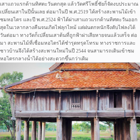
เสาแถวแรกด้านทิศตะวันตกสุด แล้ววัดศรีโพธิ์ชัยก็จัดงบประมาณ
เปลี่ยนเสาในปีนั้นเลย ต่อมาในปี พ.ศ.2519 ได้สร้างสะพานไม้เข้า
ชมหอไตร และปี พ.ศ.2524 ฟ้าได้ผ่าเสาแถวแรกด้านทิศตะวันออก
สุดในเวลากลางคืนจนเกิดไฟลุกไหม้ แต่ฝนตกหนักจึงดับไฟลงได้
วันต่อมา ทางวัดก็เปลี่ยนเสาต้นที่ถูกฟ้าผ่าเสียหายจนแล้วเสร็จ ต่อ
มา สะพานไม้ที่เชื่อมหอไตรได้ชำรุดทรุดโทรม ทางราชการและ
ชาวบ้านจึงได้สร้างสะพานใหม่ในปี 2544 จนสามารถเดินเข้าชม
หอไตรกลางน้ำได้อย่างสะดวกขึ้นกว่าเดิม