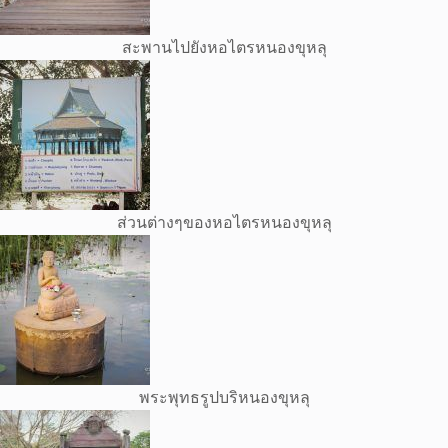
สะพานไปยังหอไตรหนองขุหลุ
ส่วนต่างๆของหอไตรหนองขุหลุ
พระพุทธรูปบริหนองขุหลุ