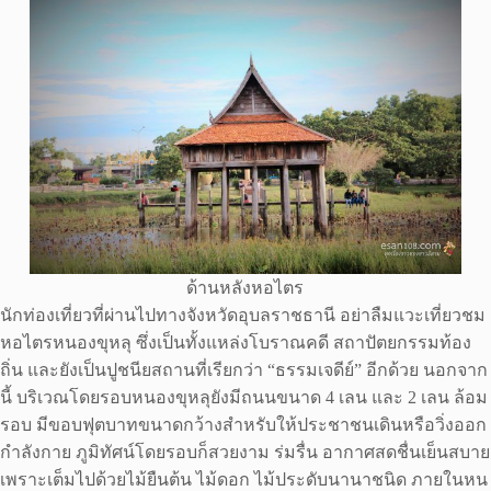
ด้านหลังหอไตร
นักท่องเที่ยวที่ผ่านไปทางจังหวัดอุบลราชธานี อย่าลืมแวะเที่ยวชม
หอไตรหนองขุหลุ ซึ่งเป็นทั้งแหล่งโบราณคดี สถาปัตยกรรมท้อง
ถิ่น และยังเป็นปูชนียสถานที่เรียกว่า “ธรรมเจดีย์” อีกด้วย นอกจาก
นี้ บริเวณโดยรอบหนองขุหลุยังมีถนนขนาด 4 เลน และ 2 เลน ล้อม
รอบ มีขอบฟุตบาทขนาดกว้างสำหรับให้ประชาชนเดินหรือวิ่งออก
กำลังกาย ภูมิทัศน์โดยรอบก็สวยงาม ร่มรื่น อากาศสดชื่นเย็นสบาย
เพราะเต็มไปด้วยไม้ยืนต้น ไม้ดอก ไม้ประดับนานาชนิด ภายในหน