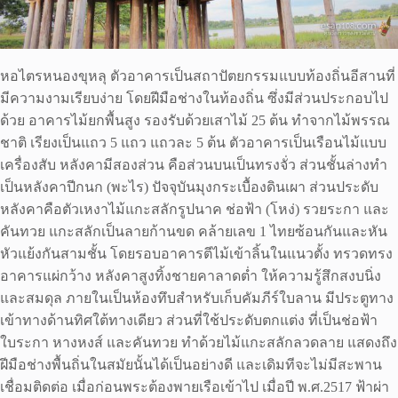
หอไตรหนองขุหลุ ตัวอาคารเป็นสถาปัตยกรรมแบบท้องถิ่นอีสานที่
มีความงามเรียบง่าย โดยฝีมือช่างในท้องถิ่น ซึ่งมีส่วนประกอบไป
ด้วย อาคารไม้ยกพื้นสูง รองรับด้วยเสาไม้ 25 ต้น ทำจากไม้พรรณ
ชาติ เรียงเป็นแถว 5 แถว แถวละ 5 ต้น ตัวอาคารเป็นเรือนไม้แบบ
เครื่องสับ หลังคามีสองส่วน คือส่วนบนเป็นทรงจั่ว ส่วนชั้นล่างทำ
เป็นหลังคาปีกนก (พะไร) ปัจจุบันมุงกระเบื้องดินเผา ส่วนประดับ
หลังคาคือตัวเหงาไม้แกะสลักรูปนาค ช่อฟ้า (โหง่) รวยระกา และ
คันทวย แกะสลักเป็นลายก้านขด คล้ายเลข 1 ไทยซ้อนกันและหัน
หัวแย้งกันสามชั้น โดยรอบอาคารตีไม้เข้าลิ้นในแนวตั้ง ทรวดทรง
อาคารแผ่กว้าง หลังคาสูงทิ้งชายคาลาดต่ำ ให้ความรู้สึกสงบนิ่ง
และสมดุล ภายในเป็นห้องทึบสำหรับเก็บคัมภีร์ใบลาน มีประตูทาง
เข้าทางด้านทิศใต้ทางเดียว ส่วนที่ใช้ประดับตกแต่ง ที่เป็นช่อฟ้า
ใบระกา หางหงส์ และคันทวย ทำด้วยไม้แกะสลักลวดลาย แสดงถึง
ฝีมือช่างพื้นถิ่นในสมัยนั้นได้เป็นอย่างดี และเดิมทีจะไม่มีสะพาน
เชื่อมติดต่อ เมื่อก่อนพระต้องพายเรือเข้าไป เมื่อปี พ.ศ.2517 ฟ้าผ่า