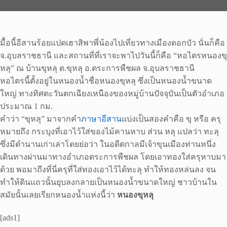
มื้อนี้อีสานร้อยแปดเฮาสิพาพี่น้องไปเที่ยวทางเมืองดอกบัว นั่นก็คือ
จ.อุบลราชธานี และสถานที่ที่เราจะพาไปวันนี้ก็คือ “หอไตรหนองขุ
หลุ” ณ บ้านขุหลุ ต.ขุหลุ อ.ตระการพืชผล จ.อุบลราชธานี
หอไตรนี้ตั้งอยู่ในหนองน้ำชื่อหนองขุหลุ ซึ่งเป็นหนองน้ำขนาด
ใหญ่ ทางทิศตะวันตกเฉียงเหนืองของหมู่บ้านปัจจุบันเป็นตัวอำเภอ
ประมาณ 1 กม.
คำว่า “ขุหลุ” มาจากคำ
ภาษาอีสาน
แบ่งเป็นสองคำคือ ขุ หรือ ครุ
หมายถึง กระบุงที่เอาไว้ใส่ของไม้คานหาบ ส่วน หลุ แปลว่า ทะลุ
ซึ่งมีตำนานเก่าเล่าโดยย่อว่า ในอดีตกาลมีเจ้าขุนเมืองท่านหนึ่ง
เดินทางผ่านมาทางอำเภอตระการพืชผล โดยเอาทองใส่ครุหาบมา
ด้วย พอมาถึงที่นี่ครุที่ใส่ทองเอาไว้ได้ทะลุ ทำให้ทองหล่นลง จน
ทำให้ดินแถวนั้นยุบลงกลายเป็นหนองน้ำขนาดใหญ่ ชาวบ้านใน
สมัยนั้นเลยเรียกหนองน้ำแห่งนี้ว่า
หนองขุหลุ
[ads1]