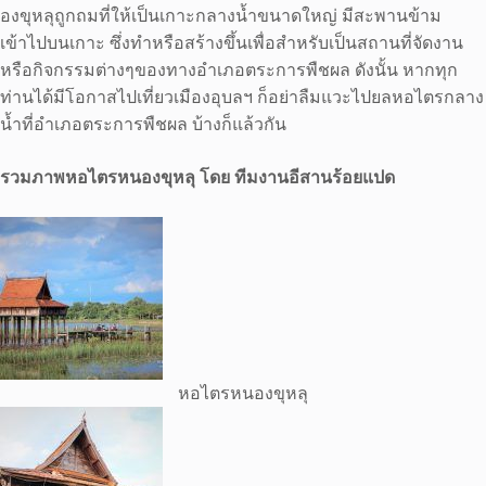
องขุหลุถูกถมที่ให้เป็นเกาะกลางน้ำขนาดใหญ่ มีสะพานข้าม
เข้าไปบนเกาะ ซึ่งทำหรือสร้างขึ้นเพื่อสำหรับเป็นสถานที่จัดงาน
หรือกิจกรรมต่างๆของทางอำเภอตระการพืชผล ดังนั้น หากทุก
ท่านได้มีโอกาสไปเที่ยวเมืองอุบลฯ ก็อย่าลืมแวะไปยลหอไตรกลาง
น้ำที่อำเภอตระการพืชผล บ้างก็แล้วกัน
รวมภาพหอไตรหนองขุหลุ โดย ทีมงานอีสานร้อยแปด
หอไตรหนองขุหลุ