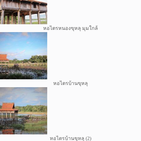
หอไตรหนองขุหลุ มุมใกล้
หอไตรบ้านขุหลุ
หอไตรบ้านขุหลุ (2)