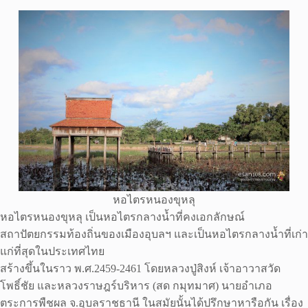
หอไตรหนองขุหลุ
หอไตรหนองขุหลุ เป็นหอไตรกลางน้ำที่คงเอกลักษณ์
สถาปัตยกรรมท้องถิ่นของเมืองอุบลฯ และเป็นหอไตรกลางน้ำที่เก่า
แก่ที่สุดในประเทศไทย
สร้างขึ้นในราว พ.ศ.2459-2461 โดยหลวงปู่สิงห์ เจ้าอาวาสวัด
โพธิ์ชัย และหลวงราษฎร์บริหาร (สด กมุทมาศ) นายอำเภอ
ตระการพืชผล จ.อุบลราชธานี ในสมัยนั้นได้ปรึกษาหารือกัน เรื่อง