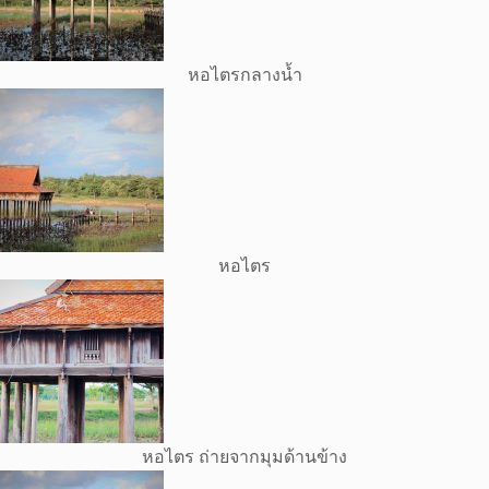
หอไตรกลางน้ำ
หอไตร
หอไตร ถ่ายจากมุมด้านข้าง