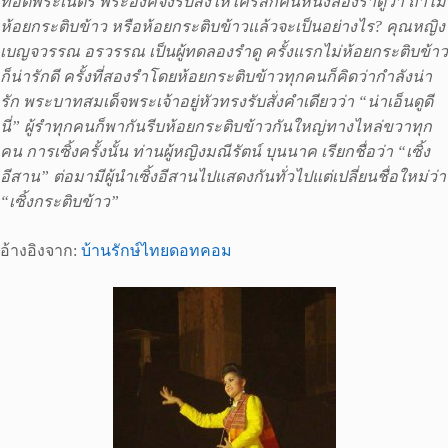
ทอดพระเนตร พระองค์จึงรับสั่งให้ใครสักคนหนึ่งลองรำดูว่า ถ้าไม่
ห้อยกระติบข้าว หรือห้อยกระติบข้าวแล้วจะเป็นอย่างไร? คุณหญิง
เบญจวรรณ อรวรรณ เป็นผู้ทดลองรำดู ครั้งแรกไม่ห้อยกระติบข้าว
ก็น่ารักดี ครั้งที่สองรำโดยห้อยกระติบข้าวทุกคนก็คิดว่ากำลังน่า
รัก พระบาทสมเด็จพระเจ้าอยู่หัวทรงรับสั่งคำเดียวว่า “น่าเอ็นดูดี
นี่” ผู้รำทุกคนก็พากันรีบห้อยกระติบข้าวกันใหญ่ทางไหล่ขวาทุก
คน การเซิ้งครั้งนั้น ท่านผู้หญิงมณีรัตน์ บุนนาค เรียกชื่อว่า “เซิ้ง
อีสาน” ต่อมามีผู้นำเซิ้งอีสานไปแสดงกันทั่วไปแต่เปลี่ยนชื่อใหม่ว่า
“เซิ้งกระติบข้าว”
อ้างอิงจาก:
บ้านรักษ์ไทยดอทคอม