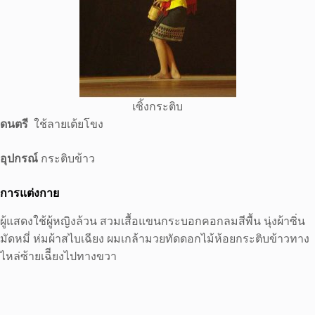
เซิ้งกระติบ
ดนตรี
ใช้ลายเต้ยโขง
อุปกรณ์
กระติบข้าว
การแต่งกาย
ผู้แสดงใช้ผู้หญิงล้วน สวมเสื้อแขนกระบอกคอกลมสีพื้น นุ่งผ้าซิ่น
มัดหมี่ ห่มผ้าสไบเฉียง ผมเกล้ามวยทัดดอกไม้ห้อยกระติบข้าวทาง
ไหล่ซ้ายเฉีียงไปทางขวา