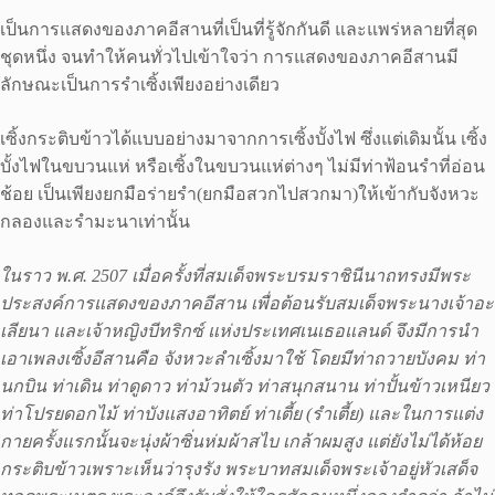
เป็นการแสดงของภาคอีสานที่เป็นที่รู้จักกันดี และแพร่หลายที่สุด
ชุดหนึ่ง จนทำให้คนทั่วไปเข้าใจว่า การแสดงของภาคอีสานมี
ลักษณะเป็นการรำเซิ้งเพียงอย่างเดียว
เซิ้งกระติบข้าวได้แบบอย่างมาจากการเซิ้งบั้งไฟ ซึ่งแต่เดิมนั้น เซิ้ง
บั้งไฟในขบวนแห่ หรือเซิ้งในขบวนแห่ต่างๆ ไม่มีท่าฟ้อนรำที่อ่อน
ช้อย เป็นเพียงยกมือร่ายรำ(ยกมือสวกไปสวกมา)ให้เข้ากับจังหวะ
กลองและรำมะนาเท่านั้น
ในราว พ.ศ. 2507 เมื่อครั้งที่สมเด็จพระบรมราชินีนาถทรงมีพระ
ประสงค์การแสดงของภาคอีสาน เพื่อต้อนรับสมเด็จพระนางเจ้าอะ
เลียนา และเจ้าหญิงบีทริกซ์ แห่งประเทศเนเธอแลนด์ จึงมีการนำ
เอาเพลงเซิ้งอีสานคือ จังหวะลำเซิ้งมาใช้ โดยมีท่าถวายบังคม ท่า
นกบิน ท่าเดิน ท่าดูดาว ท่าม้วนตัว ท่าสนุกสนาน ท่าปั้นข้าวเหนียว
ท่าโปรยดอกไม้ ท่าบังแสงอาทิตย์ ท่าเตี้ย (รำเตี้ย) และในการแต่ง
กายครั้งแรกนั้นจะนุ่งผ้าซิ่นห่มผ้าสไบ เกล้าผมสูง แต่ยังไม่ได้ห้อย
กระติบข้าวเพราะเห็นว่ารุงรัง พระบาทสมเด็จพระเจ้าอยู่หัวเสด็จ